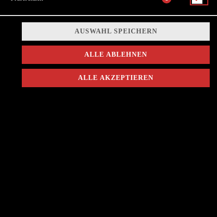
AUSWAHL SPEICHERN
Brioche, Hähnchenbrustpatty Paniert und frittiert, Gurke frisch,
gebratene Zwiebeln, Cheddar Slice, Paprika, Jalapeños, Erdnuss
ALLE ABLEHNEN
Sauce
9,50 € *
ALLE AKZEPTIEREN
* Die Preise können nach Auswahl des Stores variieren.
© 2026
BULLS BURGER
Impressum
Datenschutz
Datenschutzeinstellungen
Barrierefreiheit
AGB
Lieferdienstsoftware und Webshop von
SIDES