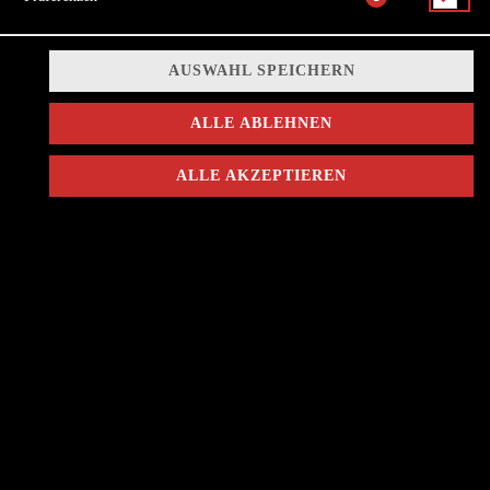
2,75 € *
AUSWAHL SPEICHERN
ALLE ABLEHNEN
* Die Preise können nach Auswahl des Stores variieren.
ALLE AKZEPTIEREN
© 2026
BULLS BURGER
Impressum
Datenschutz
Datenschutzeinstellungen
Barrierefreiheit
AGB
Lieferdienstsoftware und Webshop von
SIDES