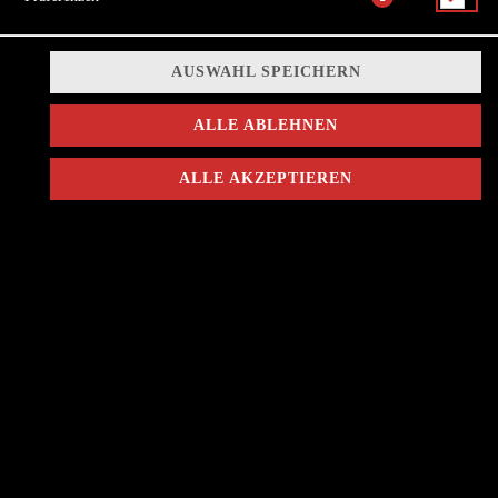
2,75 € *
AUSWAHL SPEICHERN
ALLE ABLEHNEN
* Die Preise können nach Auswahl des Stores variieren.
ALLE AKZEPTIEREN
© 2026
BULLS BURGER
Impressum
Datenschutz
Datenschutzeinstellungen
Barrierefreiheit
AGB
Lieferdienstsoftware und Webshop von
SIDES