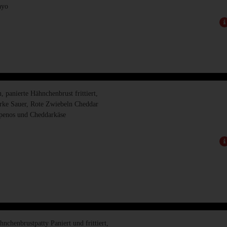
ayo
 panierte Hähnchenbrust frittiert,
rke Sauer, Rote Zwiebeln Cheddar
penos und Cheddarkäse
nchenbrustpatty Paniert und frittiert,