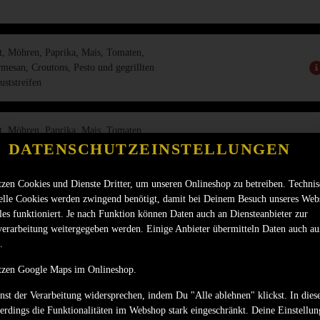
t, Möhren, Paprika, Mais, Tomaten,
mesan, Croutons, Pesto und gegrillten
ststreifen
t, Möhren, Paprika, Mais, Tomaten,
stzwiebeln, Bulls-BBQ-Sauce und
DATENSCHUTZEINSTELLUNGEN
ken Streifen
tzen Cookies und Dienste Dritter, um unseren Onlineshop zu betreiben. Techni
ielle Cookies werden zwingend benötigt, damit bei Deinem Besuch unseres Web
t, Möhren, Paprika, Mais, Tomaten,
les funktioniert. Je nach Funktion können Daten auch an Diensteanbieter zur
nas, Curry-Sauce und gegrillten
verarbeitung weitergegeben werden. Einige Anbieter übermitteln Daten auch au
ststreifen
.
tzen Google Maps im Onlineshop.
t, Möhren, Paprika, Tomaten, Gurken,
nst der Verarbeitung widersprechen, indem Du "Alle ablehnen" klickst. In dies
Gouda Käsestreifen, Ei und Zwiebeln
lerdings die Funktionalitäten im Webshop stark eingeschränkt. Deine Einstellu