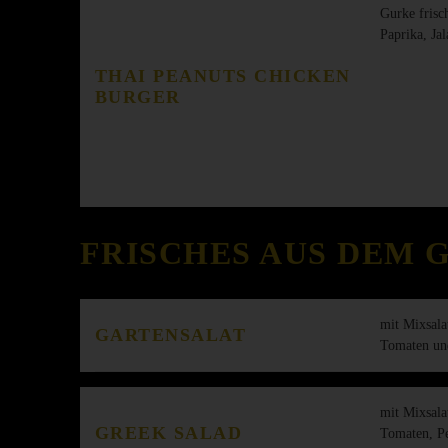
Gurke frisc
Paprika, Ja
THAI PEANUTS CHICKEN
BURGER
FRISCHES AUS DEM 
mit Mixsala
GARTENSALAT
Tomaten un
mit Mixsala
GREEK SALAD
Tomaten, Pe