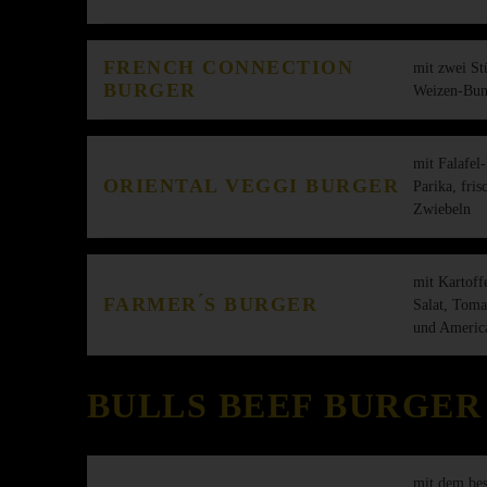
FRENCH CONNECTION
mit zwei St
BURGER
Weizen-Bun,
mit Falafel-
ORIENTAL VEGGI BURGER
Parika, fri
Zwiebeln
mit Kartoff
FARMER ́S BURGER
Salat, Toma
und Americ
BULLS BEEF BURGER
mit dem bes