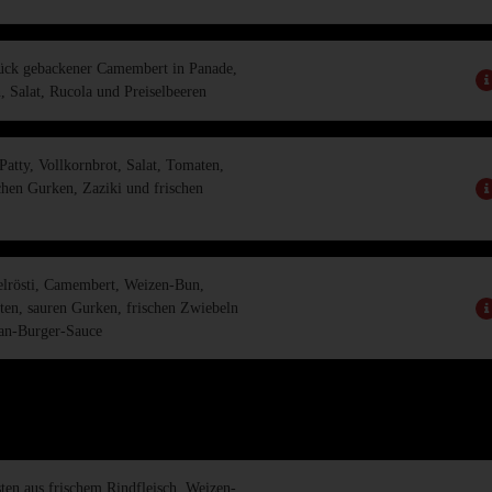
ück gebackener Camembert in Panade,
 Salat, Rucola und Preiselbeeren
Patty, Vollkornbrot, Salat, Tomaten,
schen Gurken, Zaziki und frischen
elrösti, Camembert, Weizen-Bun,
ten, sauren Gurken, frischen Zwiebeln
an-Burger-Sauce
ten aus frischem Rindfleisch, Weizen-