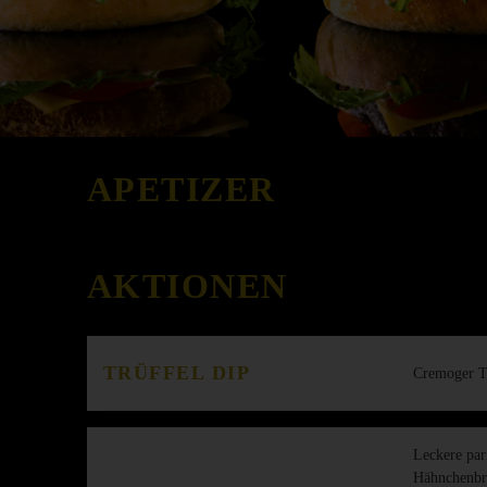
APETIZER
AKTIONEN
TRÜFFEL DIP
Cremoger T
Leckere par
Hähnchenbru