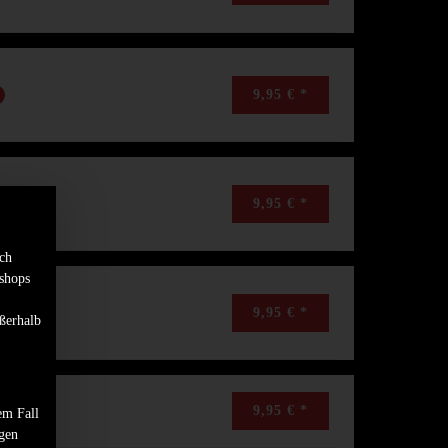
9,95 € *
9,95 € *
sch
shops
9,95 € *
ßerhalb
9,95 € *
em Fall
ngen