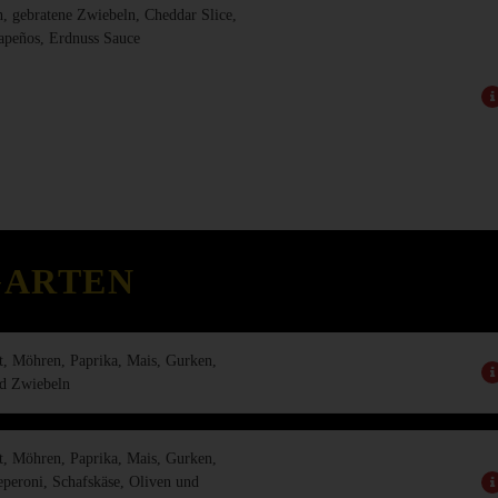
h, gebratene Zwiebeln, Cheddar Slice,
lapeños, Erdnuss Sauce
GARTEN
t, Möhren, Paprika, Mais, Gurken,
d Zwiebeln
t, Möhren, Paprika, Mais, Gurken,
peroni, Schafskäse, Oliven und