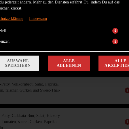
du jederzeit ändern. Mehr zu den Diensten erfährst Du, indem Du auf das
ichen klickst.
 Tomaten, Mozzarella, Zwiebeln und
chutzerklärung
Impressum
iell
R
renzen
Patty, Weizen-Bun, Salat, Tomaten,
AUSWAHL
ALLE
ALLE
rken, Mayonaise und Zwiebeln
SPEICHERN
ABLEHNEN
AKZEPTIE
Patty, Vollkornbrot, Salat, Paprika,
n, frischen Gurken und Sweet-Thai-
Patty, Ciabbata-Bun, Salat, Hickory-
 Tomaten, sauren Gurken, Paprika
ln