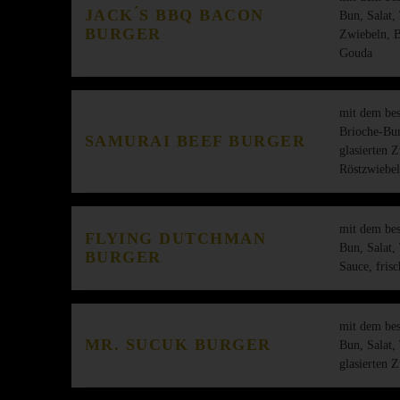
JACK ́S BBQ BACON
Bun, Salat,
BURGER
Zwiebeln, 
Gouda
mit dem bes
Brioche-Bun
SAMURAI BEEF BURGER
glasierten 
Röstzwiebe
mit dem bes
FLYING DUTCHMAN
Bun, Salat,
BURGER
Sauce, fris
mit dem bes
MR. SUCUK BURGER
Bun, Salat,
glasierten 